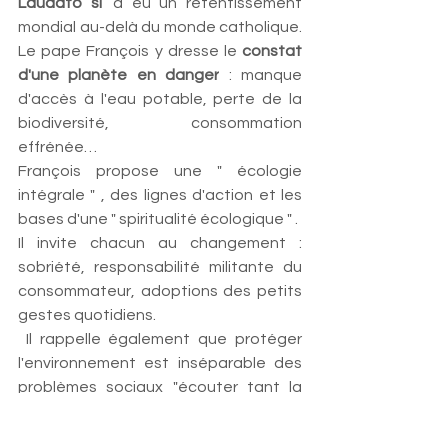
Laudato si’
 a eu un retentissement 
mondial au-delà du monde catholique. 
Le pape François y dresse le 
constat 
d'une planète en danger
 : manque 
d'accès à l'eau potable, perte de la 
biodiversité, consommation 
effrénée…
François propose une " écologie 
intégrale " , des lignes d'action et les 
bases d'une " spiritualité écologique " . 
Il invite chacun au changement : 
sobriété, responsabilité militante du 
consommateur, adoptions des petits 
gestes quotidiens.
 Il rappelle également que protéger 
l'environnement est inséparable des 
problèmes sociaux "écouter tant la 
clameur de la Terre que la clameur des 
pauvres ". 