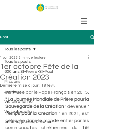
Post
Tous les posts
1 oct. 2023
3 min de lecture
Tous les posts
1er octobre Fête de la
600 ans St-Pierre-St-Paul
Création 2023
Missions
Dernière mise à jour :
19 févr.
Jeunes
Instituée par le Pape François en 2015
, 
" La Journée Mondiale de Prière pour la 
Vie chrétienne
Sauvegarde de la Création
 " devenue " 
Vie fraternelle
Temps pour la Création
 " en 2021, est 
célébrée dans le monde entier par les 
enfants, jeunes, Création
communautés chrétiennes du 
1er 