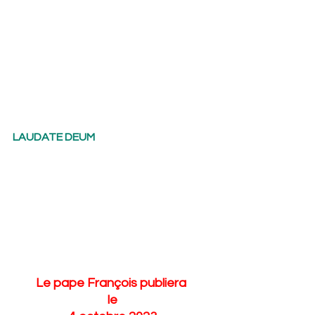
Lis tu, mon Seigneur, pour sœur notre 
mère la Terre,
   tu, Seigneur, pour sœur notre mère la 
Terre,
LAUDATE DEUM
Le pape François publiera 
le