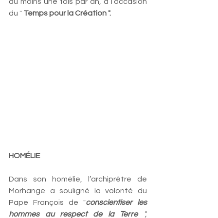
au moins une fois par an, à l’occasion 
du " 
Temps pour la Création ".
HOMÉLIE
Dans son homélie, l’archiprêtre de 
Morhange a souligné la volonté du 
Pape François de "
conscientiser les 
hommes au respect de la Terre
 ", 