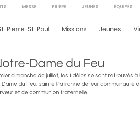
NTS
MESSE
PRIÈRE
JEUNES
ÉQUIPES
St-Pierre-St-Paul
Missions
Jeunes
Vi
nts, jeunes, Création
Notre-Dame du Feu
r dimanche de juillet, les fidèles se sont retrouvés 
-Dame du Feu, sainte Patronne de leur communauté de
rveur et de communion fraternelle.