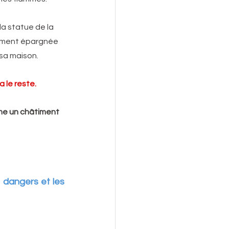
a statue de la 
mment épargnée 
 sa maison.
gna le reste.
me un châtiment 
 dangers et les 