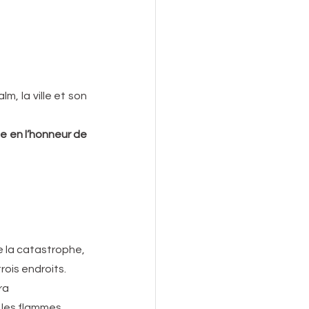
, la ville et son 
e en l’honneur de 
de la catastrophe, 
trois endroits. 
ra 
 les flammes.