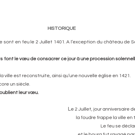
HISTORIQUE
sont en feu le 2 Juillet 1401. A l’exception du château de Salm
s font le vœu de consacrer ce jour à une procession solennell
a ville est reconstruite, ainsi qu’une nouvelle église en 1421.
ore un siècle.
oublient leur vœu.
L
e 2 Juillet, jour anniversaire 
la foudre frappe la ville en 
Le feu se décla
et le bourg fut ravagé par