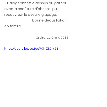
 - Badigeonnez le dessus du gâteau 
avec la confiture d’abricot, puis 
recouvrez- le avec le glaçage.
                                       Bonne dégustation 
en famille !
 Croire. La Croix, 2016
https://youtu.be/sa2esPKihZ8?t=21