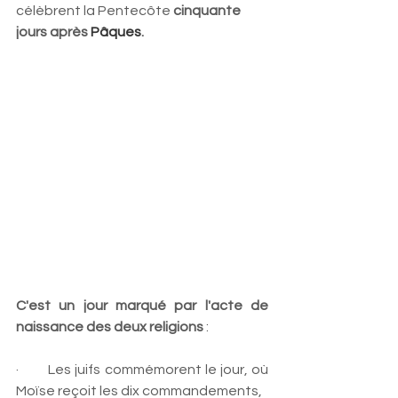
célèbrent la Pentecôte 
cinquante 
jours après 
Pâques
.
C'est un jour marqué par l'acte de 
naissance des deux religions 
: 
·        
Les juifs commémorent le jour, où 
Moïse reçoit les dix commandements, 