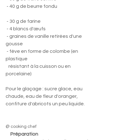
 - 40 g de beurre fondu                                       
 - 30 g de farine
 - 4 blancs d'œufs
 - graines de vanille retirées d'une 
gousse
 - fève en forme de colombe (en 
plastique 
   résistant à la cuisson ou en 
porcelaine)
Pour le glaçage : sucre glace, eau 
chaude, eau de fleur d'oranger, 
confiture d'abricots un peu liquide.
@ cooking chef
     Préparation 