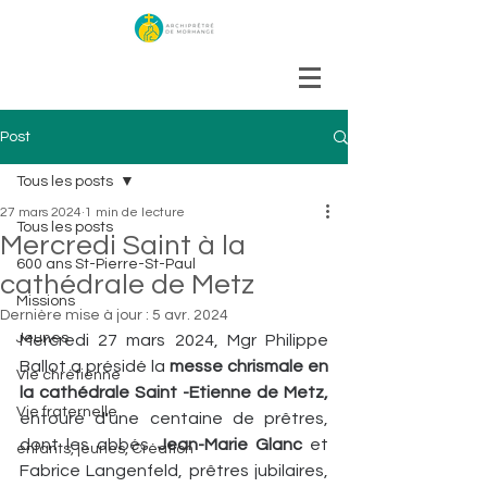
Post
Tous les posts
27 mars 2024
1 min de lecture
Tous les posts
Mercredi Saint à la
600 ans St-Pierre-St-Paul
cathédrale de Metz
Missions
Dernière mise à jour :
5 avr. 2024
Jeunes
Mercredi 27 mars 2024, Mgr Philippe 
Ballot a présidé la 
messe chrismale en 
Vie chrétienne
la cathédrale Saint -Etienne de Metz,
Vie fraternelle
entouré d'une centaine de prêtres, 
dont les abbés 
Jean-Marie Glanc 
et 
enfants, jeunes, Création
Fabrice Langenfeld, prêtres jubilaires, 