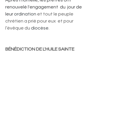
Après l’homélie, les prêtres ont 
renouvelé l'engagement  du  jour de 
leur 
ordination
 et tout le peuple 
chrétien a prié pour eux  et pour 
l’évêque du 
diocèse
.
BÉNÉDICTION DE L'HUILE SAINTE