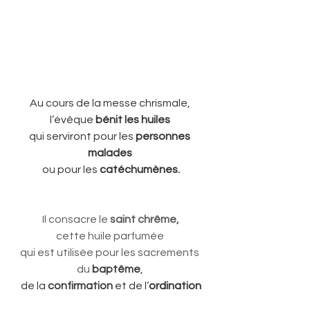
Au cours de la messe chrismale, 
l’évêque 
bénit les huiles 
qui serviront pour les 
personnes 
malades 
ou pour les 
catéchumènes.
 Il consacre le 
saint chrême, 
cette huile parfumée 
qui est utilisée pour les sacrements 
du 
baptême
, 
de la 
confirmation
 et de l’
ordination