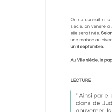
On ne connaît ni la
siècle, on vénère à 
elle serait née. 
Selon
une maison au nivea
un 8 septembre. 
Au VIIe siècle, le p
LECTURE                 
" Ainsi parle 
clans de Juda
gouverner Is