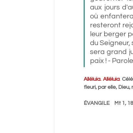
aux jours d'a
où enfantera 
resteront rejo
leur berger p
du Seigneur, s
sera grand jus
paix ! - Parol
Alléluia. Alléluia
.
Célé
fleuri, par elle, Dieu
ÉVANGILE    Mt 1, 18-23   