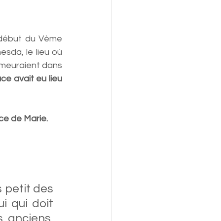
 début du Vème 
sda, le lieu où 
meuraient dans 
ce avait eu lieu 
ce de Marie. 
 petit des 
 qui doit 
 anciens, 