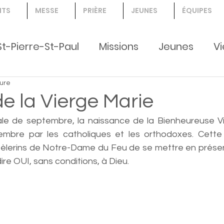
NTS
MESSE
PRIÈRE
JEUNES
ÉQUIPES
St-Pierre-St-Paul
Missions
Jeunes
Vi
ture
nts, jeunes, Création
de la Vierge Marie
le de septembre, la naissance de la Bienheureuse Vi
embre par les catholiques et les orthodoxes. Cette 
 pèlerins de Notre-Dame du Feu de se mettre en présenc
ire OUI, sans conditions, à Dieu. 