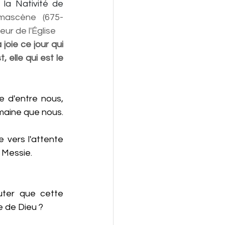
 la Nativité de 
mascène  (675-
ur de l'Église
joie ce jour qui 
 elle qui est le 
ne d'entre nous, 
pétrie de la même pâte humaine que nous. 
 vers l'attente 
 Messie.
e de Dieu ?