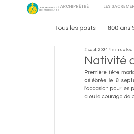
ARCHIPRÊTRÉ
LES SACREME
Tous les posts
600 ans 
2 sept. 2024
4 min de lec
Vie fraternelle
enfa
Nativité 
Première fête maria
célébrée le 8 sept
l'occasion pour les
a eu le courage de d