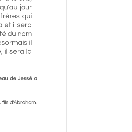
qu'au jour 
rères qui 
et il sera 
té du nom 
sormais il 
il sera la 
meau de Jessé a 
, fils d’Abraham.