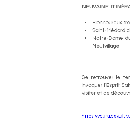
NEUVAINE  ITINÉRA
Bienheureux frèr
Saint-Médard de 
Notre-Dame du 
Neufvillage
Se retrouver le te
invoquer l’Esprit Sa
visiter 
et de découvr
https://youtu.be/LfjJr