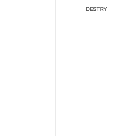
DESTRY                           