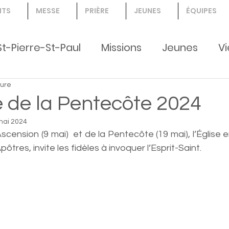
NTS
MESSE
PRIÈRE
JEUNES
ÉQUIPES
St-Pierre-St-Paul
Missions
Jeunes
Vi
ture
nts, jeunes, Création
 de la Pentecôte 2024
mai 2024
scension (9 mai)  et de la Pentecôte (19 mai), l’Église e
ôtres, invite les fidèles à invoquer l’Esprit-Saint. 