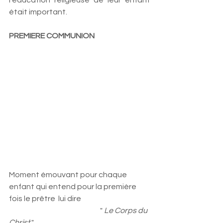
l’éducation religieuse de leur enfant 
était important.
PREMIERE COMMUNION
Moment émouvant pour chaque 
enfant qui entend pour la première 
fois le prêtre  lui dire 
                                                             " 
Le Corps du 
Christ
 " 