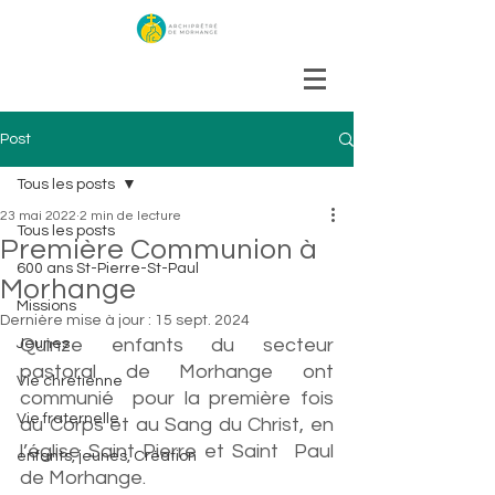
Post
Tous les posts
23 mai 2022
2 min de lecture
Tous les posts
Première Communion à
600 ans St-Pierre-St-Paul
Morhange
Missions
Dernière mise à jour :
15 sept. 2024
Quinze enfants du secteur 
Jeunes
pastoral de Morhange ont 
Vie chrétienne
communié  pour la première fois 
Vie fraternelle
au Corps et au Sang du Christ, en 
l’église Saint Pierre et Saint  Paul 
enfants, jeunes, Création
de Morhange.