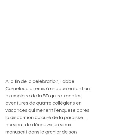
A la fin de la célébration, l'abbé 
Corneloup a remis à chaque enfant un 
exemplaire de la BD qui retrace les 
aventures de quatre collégiens en 
vacances qui mènent l’enquête après 
la disparition du curé de la paroisse…. 
qui vient de découvrir un vieux  
manuscrit dans le grenier de son 