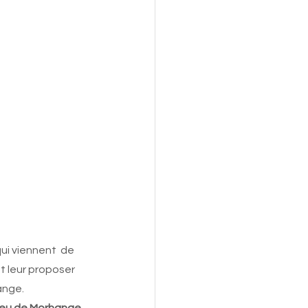
ui viennent  de 
t leur proposer 
dange.