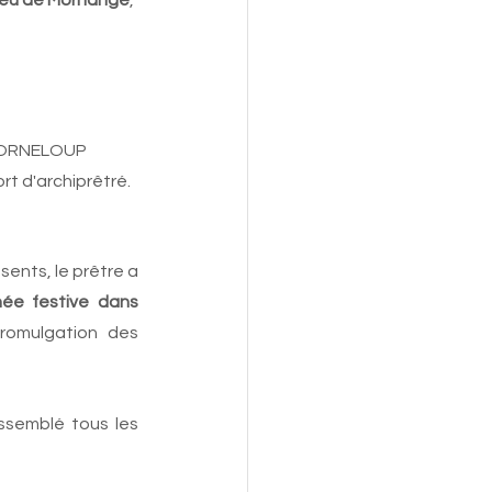
eu de Morhange
, 
 CORNELOUP 
rt d'archiprêtré.
ents, le prêtre a 
née festive dans 
romulgation des 
ssemblé tous les 