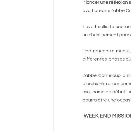
 "
lancer une réflexion s
avait précisé l’abbé Co
Il avait sollicité une 
un cheminement pour av
Une rencontre mensuel
différentes  phases du 
L'abbé Corneloup a mis
d’archiprêtré concerna
mini-camp de début juil
pourra être une occasi
 WEEK END MISSIONN