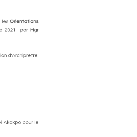
 les 
Orientations 
e 2021  par Mgr 
ion d'Archiprêtré:
i Akakpo pour le 