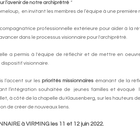
ur l’avenir de notre archiprêtré
 "
rneloup,  en invitant les membres de l’équipe à une première r
accompagnatrice professionnelle extérieure pour aider à la réf
ancer dans le processus visionnaire pour l'archiprêtré.
le a permis à l'équipe de réfléchir et de mettre en oeuvre,
dispositif visionnaire.
 l’accent sur les 
priorités missionnaires
 émanant de la réfle
nt l’intégration souhaitée de  jeunes familles et évoqué  l'o
let, à côté de la chapelle du Klausenberg, sur les hauteurs de
on de créer de nouveaux liens. 
AIRE à VIRMING les 11 et 12 juin 2022.