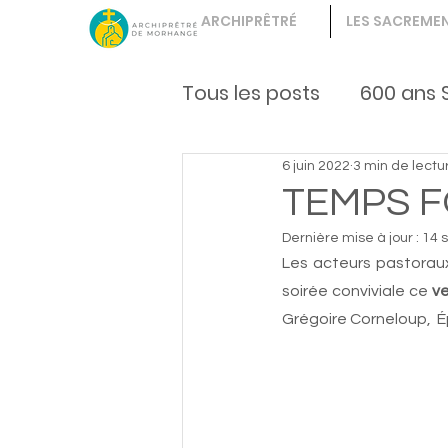
ARCHIPRÊTRÉ
LES SACREME
Tous les posts
600 ans 
6 juin 2022
3 min de lectu
Vie fraternelle
enfa
TEMPS F
Dernière mise à jour :
14 
Les acteurs pastoraux
soirée conviviale ce 
ve
Grégoire Corneloup,  