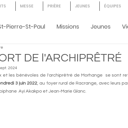
NTS
MESSE
PRIÈRE
JEUNES
ÉQUIPES
St-Pierre-St-Paul
Missions
Jeunes
Vi
re
nts, jeunes, Création
ORT DE l'ARCHIPRÊTRÉ
sept. 2024
 et les bénévoles de l'archiprêtré de Morhange  se sont re
ndredi 3 juin 2022
, au foyer rural de Racrange, avec leurs pa
Épiphane  Ayi Akakpo et Jean-Marie Glanc.