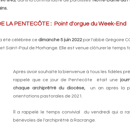
VIRMING
, dans la communauté de paroisses  
Notre-Dame du F
ns.  
          MESSE DE LA PENTECÔTE :  Point d'orgue du Week-End
 a été célébrée ce 
dimanche 5 juin 2022
 par l'abbé Grégoire
e et Saint-Paul de Morhange. Elle est venue clôturer le temps fo
Après avoir souhaité la bienvenue à tous les fidèles prés
rappelé que ce jour de Pentecôte  était une 
jour
chaque archiprêtré du diocèse,
  un an après la p
orientations pastorales de 2021. 
Il
 a rappelé le temps convivial  du vendredi qui a ra
bénévoles de l'archiprêtré à Racrange.