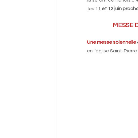
Ils seront cette fois à
 
 les 
11 et 12 juin prochai
           
Une messe solennelle
en l’église Saint-Pierr