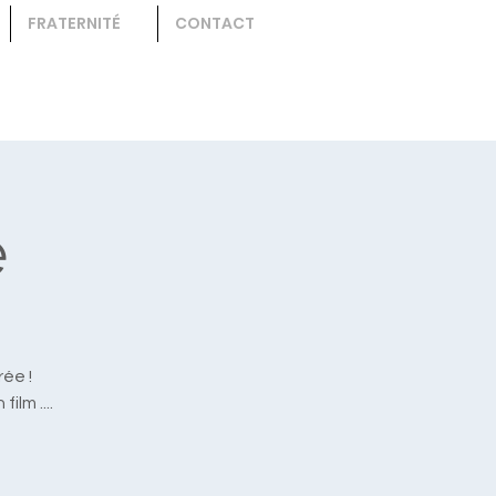
FRATERNITÉ
CONTACT
é
rée !
lm ....