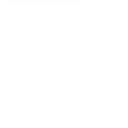
à
paroisse.catho.morhange@orange.fr
SUIVEZ-NOUS
LES
POUR NO
Archiprêtré d
12 rue Saint-
en FRANCE