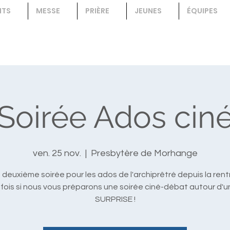
NTS
MESSE
PRIÈRE
JEUNES
ÉQUIPES
Soirée Ados cin
ven. 25 nov.
  |  
Presbytère de Morhange
deuxième soirée pour les ados de l'archiprêtré depuis la rent
fois si nous vous préparons une soirée ciné-débat autour d'un fi
SURPRISE !