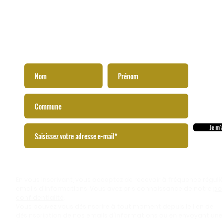
-VOUS À NOTRE NE
Je m'
En vous inscrivant, vous acceptez de recevoir à fréquence réguli
emails d'informations. Vous avez pris connaissance de notre
po
confidentialité
.
Vous pouvez vous désinscrire à tout moment depuis le lien de
désinscription de nos emails d'informations ou en envoyant u