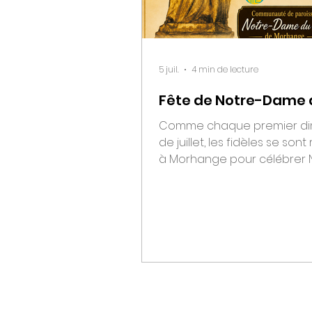
5 juil.
4 min de lecture
Fête de Notre-Dame 
Comme chaque premier d
de juillet, les fidèles se son
à Morhange pour célébrer 
Dame du Feu, sainte Patron
communauté de paroisses,
climat de ferveur et de c
fraternelle. HISTORIQUE Mor
son église sont en feu le 2 Jui
l’exception du château de S
ville et son église sont détrui
Epargnés, les habitants fon
de consacrer ce jour à une