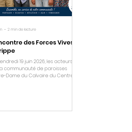
in
2 min de lecture
ncontre des Forces Vives à
rippe
endredi 19 juin 2026, les acteurs
la communauté de paroisses
re-Dame du Calvaire du Centre
ellan, dans l’archiprêtré de
hange, se sont retrouvés à
ippe à l’occasion de la
ditionnelle rencontre des Forces
s organisée par leur curé, l’abbé
phane Ayih-Akakpo. L'abbé
phane entouré du conseil de