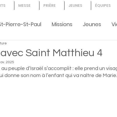
NTS
MESSE
PRIÈRE
JEUNES
ÉQUIPES
St-Pierre-St-Paul
Missions
Jeunes
Vi
ture
nts, jeunes, Création
 avec Saint Matthieu 4
nov. 2025
au peuple d’Israël s’accomplit : elle prend un visa
ui donne son nom à l’enfant qui va naître de Marie