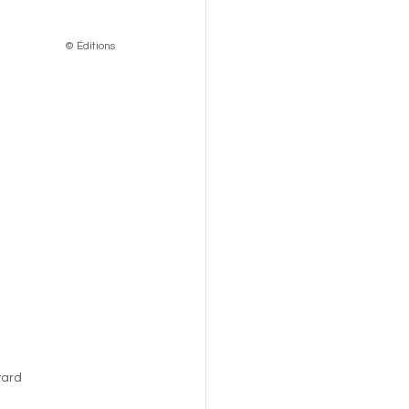
             © Éditions 
 en Église: Bayard