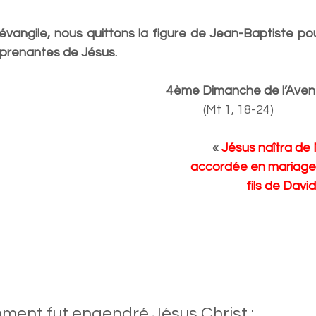
évangile, nous quittons la figure de Jean-Baptiste pou
rprenantes de Jésus.
   4ème Dimanche de l’Aven
                (Mt 1, 18-24)
« 
Jésus naîtra de 
  accordée en mariage
   fils de David
ment fut engendré Jésus Christ : 