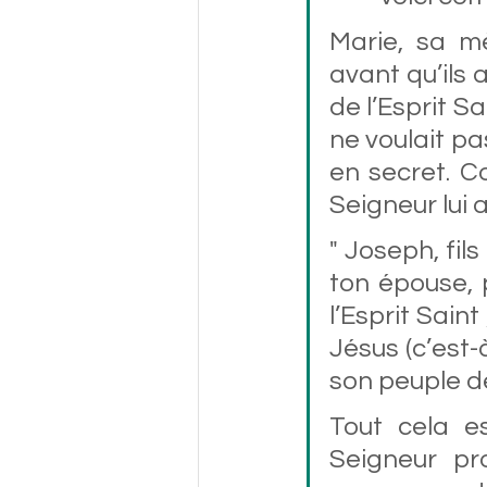
Marie, sa 
mè
avant qu’ils 
de l’Esprit S
ne voulait pa
en secret. Co
Seigneur lui a
" Joseph, fil
ton épouse, p
l’Esprit Saint
Jésus (c’est-à
son peuple de
Tout cela e
Seigneur pr