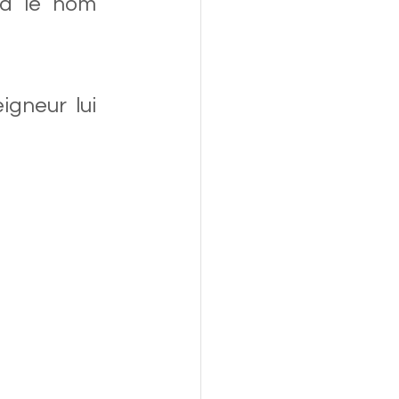
ra le nom 
gneur lui 