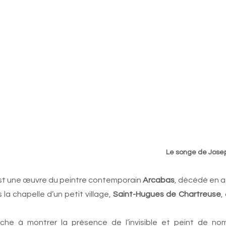
                                                                                                          
st une œuvre du peintre contemporain 
Arcabas
, décédé en a
la chapelle d’un petit village, 
Saint-Hugues de Chartreuse
,
herche à montrer la présence de l’invisible et peint de n