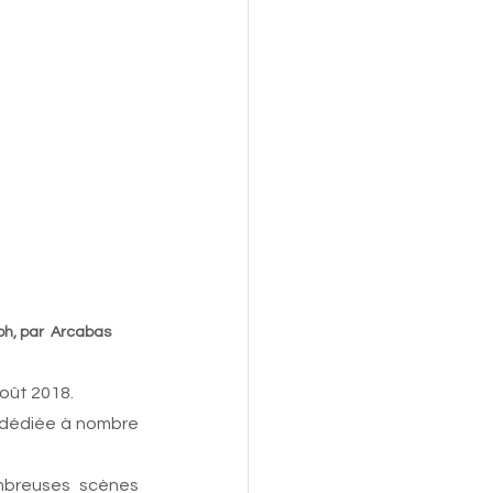
                                                           Le songe de Joseph, par  Arcabas
oût 2018. 
 dédiée à nombre 
ombreuses scènes 