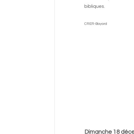
bibliques. 
                                                       
CRER-Bayard
Dimanche 18 déc