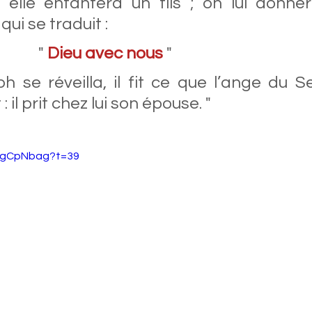
 elle enfantera un fils ; on lui donne
ui se traduit : 
                                        " 
Dieu avec nous
 "
se réveilla, il fit ce que l’ange du Sei
: il prit chez lui son épouse. "
BBgCpNbag?t=39