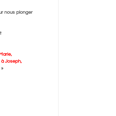
r nous plonger 
t
Marie, 
 à Joseph, 
 
»