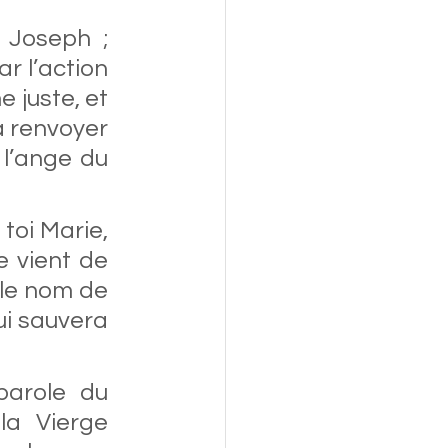
Joseph ; 
r l’action 
 juste, et 
 renvoyer 
l’ange du 
toi Marie, 
 vient de 
 le nom de 
ui sauvera 
arole du 
a Vierge 