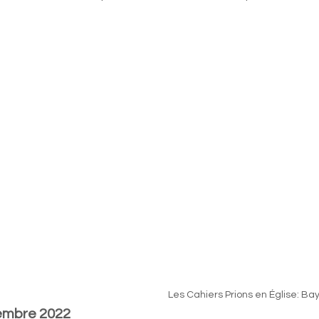
                                                                                                                                                     
                                                                                                                                      Les Cahiers Prions
embre 2022