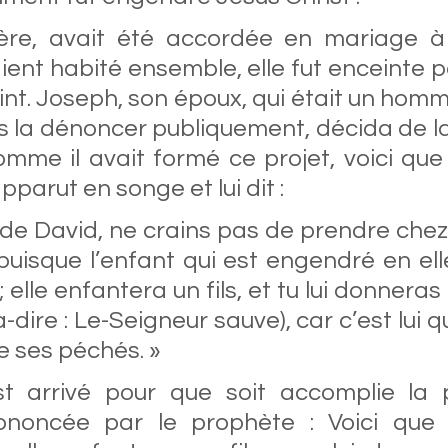
re, avait été accordée en mariage à 
aient habité ensemble, elle fut enceinte pa
aint. Joseph, son époux, qui était un homme
s la dénoncer publiquement, décida de la
mme il avait formé ce projet, voici que 
pparut en songe et lui dit : 
s de David, ne crains pas de prendre chez 
uisque l’enfant qui est engendré en elle
 ; elle enfantera un fils, et tu lui donneras
-dire : Le-Seigneur sauve), car c’est lui q
 ses péchés. » 
st arrivé pour que soit accomplie la p
ononcée par le prophète : Voici que l