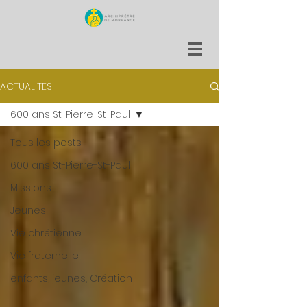
ACTUALITES
600 ans St-Pierre-St-Paul
Tous les posts
600 ans St-Pierre-St-Paul
Missions
Jeunes
Vie chrétienne
Vie fraternelle
enfants, jeunes, Création