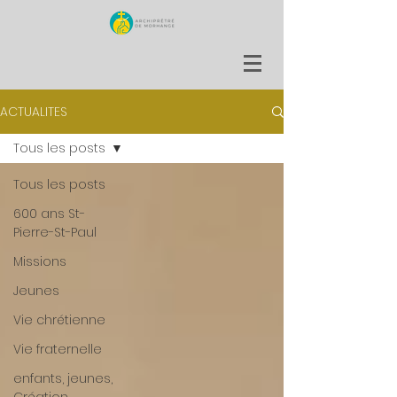
ACTUALITES
Tous les posts
Tous les posts
600 ans St-
Pierre-St-Paul
Missions
Jeunes
Vie chrétienne
Vie fraternelle
enfants, jeunes,