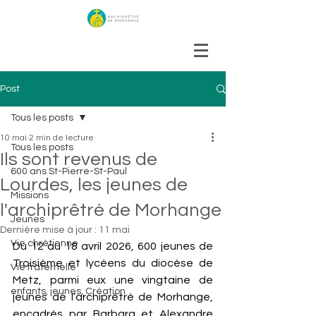
Post
Tous les posts
10 mai
2 min de lecture
Tous les posts
Ils sont revenus de
600 ans St-Pierre-St-Paul
Lourdes, les jeunes de
Missions
l'archiprêtré de Morhange
Jeunes
Dernière mise à jour :
11 mai
Vie chrétienne
Du 12 au 18 avril 2026, 600 jeunes de 
Troisième et lycéens du diocèse de 
Vie fraternelle
Metz, parmi eux une vingtaine de 
enfants, jeunes, Création
jeunes de l’archiprêtré de Morhange, 
encadrés par Barbara et Alexandre 